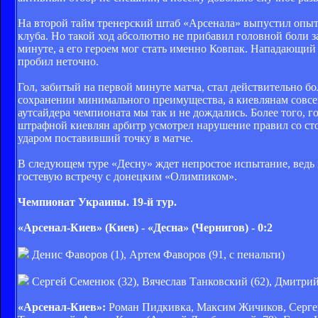
На второй тайм тренерский штаб «Арсенала» выпустил опыт
клуба. Но такой ход абсолютно не прибавил головной боли 
минуте, а его героем мог стать именно Ковпак. Нападающий 
пробил неточно.
Гол, забитый на первой минуте матча, стал действительно 
сохранении минимального преимущества, а киевлянам совсе
аутсайдера чемпионата мы так и не дождались. Более того, 
штрафной киевлян арбитр усмотрел нарушение правил со ст
ударом поставивший точку в матче.
В следующем туре «Десну» ждет непростое испытание, ведь 
гостевую встречу с донецким «Олимпиком».
Чемпионат Украины. 19-й тур.
«Арсенал-Киев» (Киев) - «Десна» (Чернигов) - 0:2
Денис Фаворов (1), Артем Фаворов (91, с пенальти)
Сергей Семенюк (32), Вячеслав Танковский (62), Дмитрий
«Арсенал-Киев»:
Роман Пидкивка, Максим Жичиков, Сергей