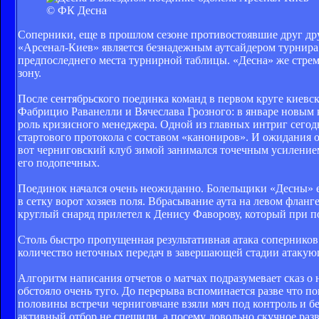
© ФК Десна
Соперники, еще в прошлом сезоне противостоявшие друг др
«Арсенал-Киев» является безнадежным аутсайдером турнира 
предпоследнего места турнирной таблицы. «Десна» же стреми
зону.
После сентябрьского поединка команд в первом круге киевс
Фабрицио Раванелли и Вячеслава Грозного: в январе новым
роль кризисного менеджера. Одной из главных интриг сего
стартового протокола с составом «канониров». И ожидания о
вот черниговский клуб зимой занимался точечным усиление
его подопечных.
Поединок начался очень неожиданно. Болельщики «Десны» ещ
в сетку ворот хозяев поля. Вбрасывание аута на левом флан
круглый снаряд прилетел к Денису Фаворову, который при п
Столь быстро пропущенная результативная атака соперников
количество неточных передач в завершающей стадии атакующ
Алгоритм написания отчетов о матчах подразумевает сказ о 
обстояло очень туго. До перерыва вспоминается разве что п
половины встречи черниговчане взяли мяч под контроль и бе
активный отбор не спешили, а посему довольно скучное разв