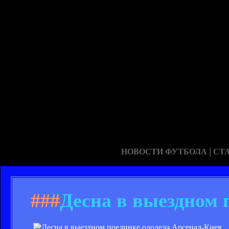
|
НОВОСТИ ФУТБОЛА
СТ
###
Десна в выездном 