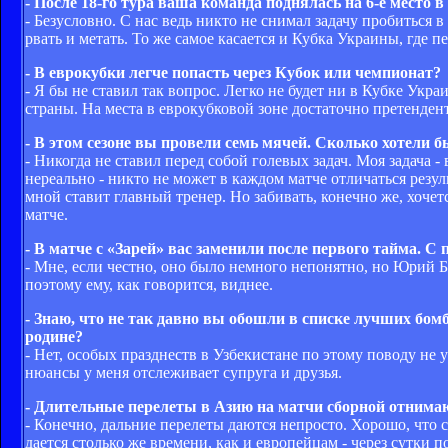
- После 18-го тура ваша команда поднялась на 6-е место 
- Безусловно. С нас ведь никто не снимал задачу пробиться в
рвать и метать. То же самое касается и Кубка Украины, где п
- В еврокубки легче попасть через Кубок или чемпионат?
- Я бы не ставил так вопрос. Легко не будет ни в Кубке Укр
страны. На места в еврокубковой зоне достаточно претендент
- В этом сезоне вы провели семь мячей. Сколько хотели б
- Никогда не ставил перед собой голевых задач. Моя задача -
нереально - никто не может в каждом матче отличаться резу
мной ставит главный тренер. Но забивать, конечно же, хоче
матче.
- В матче с «Зарей» вас заменили после первого тайма. 
- Мне, если честно, оно было немного непонятно, но Юрий Ба
поэтому ему, как говорится, виднее.
- Знаю, что не так давно вы обошли в списке лучших бо
родине?
- Нет, особых празднеств в Узбекистане по этому поводу не у
нюансы у меня отслеживает супруга и друзья.
- Длительные перелеты в Азию на матчи сборной отнима
- Конечно, дальние перелеты даются непросто. Хорошо, что 
дается столько же времени, как и европейцам - через сутки 