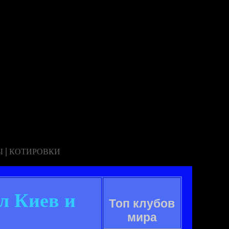
|
Ы
КОТИРОВКИ
л Киев и
Топ клубов
мира