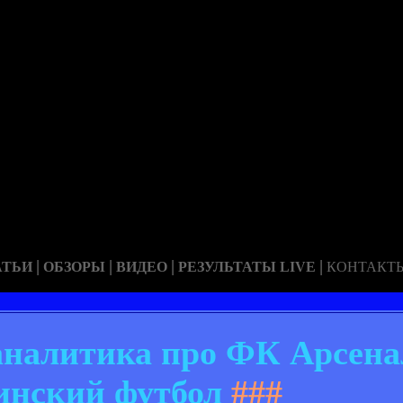
|
|
|
|
АТЬИ
ОБЗОРЫ
ВИДЕО
РЕЗУЛЬТАТЫ LIVE
КОНТАКТ
 аналитика про ФК Арсена
инский футбол
###