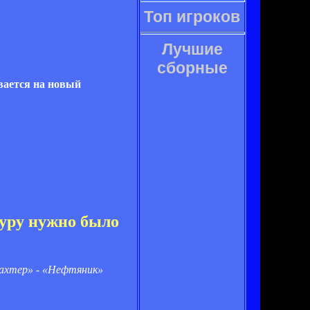
Топ игроков
Лучшие
сборные
вается на новый
гуру нужно было
Шахтер» - «Нефтяник»