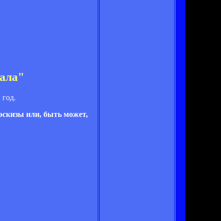
ала"
 год.
 эскизы или, быть может,