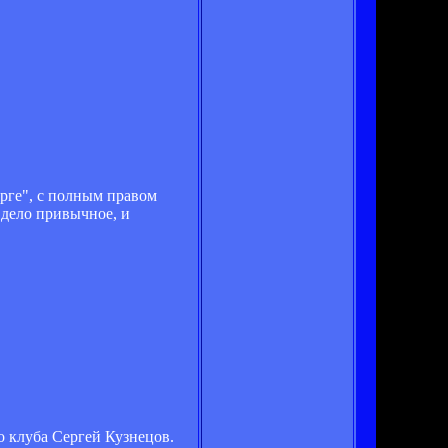
урге", с полным правом
 дело привычное, и
 клуба Сергей Кузнецов.