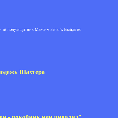
етний полузащитник Максим Белый. Выйдя во
лодежь Шахтера
ен - покойник или инвалид"