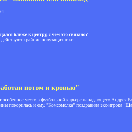
ия
щался ближе к центру, с чем это связано?
к действуют крайние полузащитники
работан потом и кровью"
т особенное место в футбольной карьере нападающего Андрея Во
ны покорилась и ему. "Комсомолка" поздравила экс-игрока "Ша