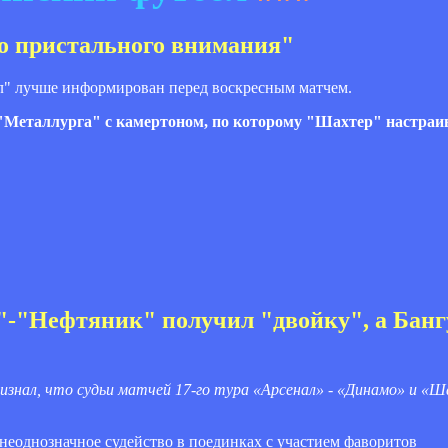
го пристального внимания"
л" лучше информирован перед воскресным матчем.
 "Металлурга" с камертоном, по которому "Шахтер" настраи
"-"Нефтяник" получил "двойку", а Бан
изнал, что судьи матчей 17-го тура «Арсенал» - «Динамо» и «
 неоднозначное судейство в поединках с участием фаворитов