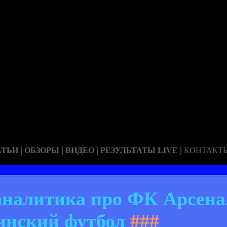
|
|
|
|
АТЬИ
ОБЗОРЫ
ВИДЕО
РЕЗУЛЬТАТЫ LIVE
КОНТАКТ
 аналитика про ФК Арсена
инский футбол
###