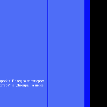
робья. Вслед за партнером
хтера" и "Днепра", а ныне