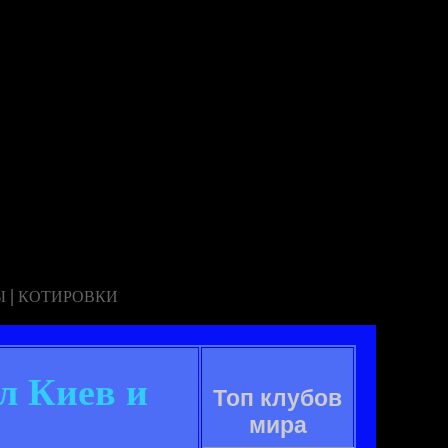
|
Ы
КОТИРОВКИ
л Киев и
Топ клубов
мира