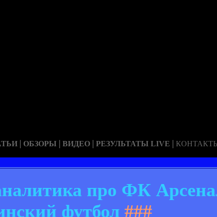
|
|
|
|
АТЬИ
ОБЗОРЫ
ВИДЕО
РЕЗУЛЬТАТЫ LIVE
КОНТАКТ
 аналитика про ФК Арсена
инский футбол
###