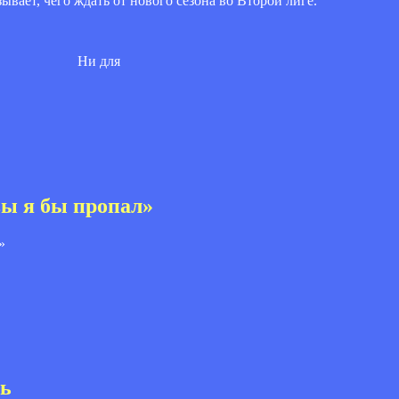
вает, чего ждать от нового сезона во Второй лиге.
Ни для
ы я бы пропал»
ть