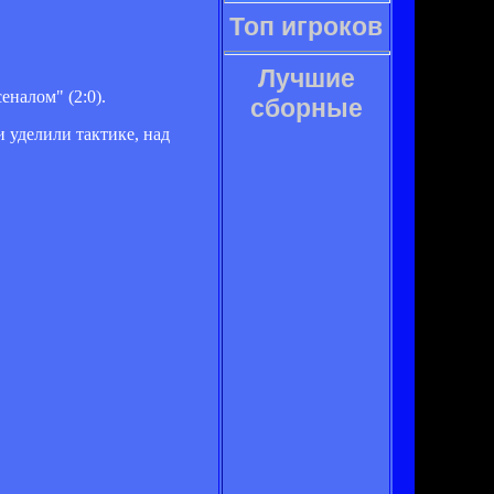
Топ игроков
Лучшие
налом" (2:0).
сборные
и уделили тактике, над