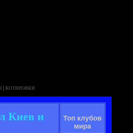
|
Ы
КОТИРОВКИ
л Киев и
Топ клубов
мира