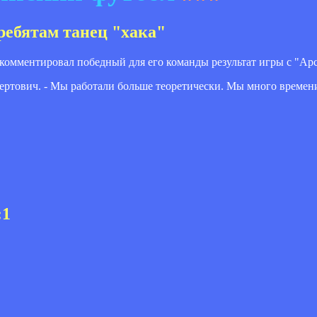
ребятам танец "хака"
омментировал победный для его команды результат игры с "Арсе
ьбертович. - Мы работали больше теоретически. Мы много времен
:1